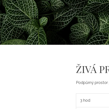
ŽIVÁ 
​Podpůrný prostor p
3 hod
3
h