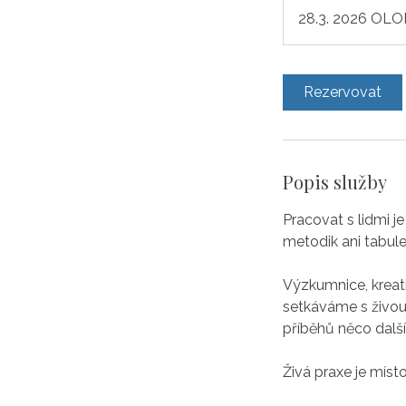
o
28.3. 2026 OLOM
d
Rezervovat
Popis služby
Pracovat s lidmi j
metodik ani tabule
Výzkumnice, kreativ
setkáváme s živou
příběhů něco dalš
Živá praxe je místo