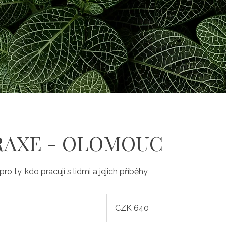
PRAXE - OLOMOUC
ro ty, kdo pracují s lidmi a jejich příběhy
640
Czech
CZK 640
korunas