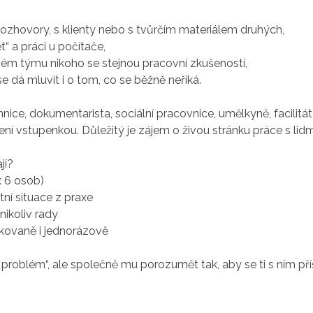
s rozhovory, s klienty nebo s tvůrčím materiálem druhých,
t“ a práci u počítače,
vém týmu nikoho se stejnou pracovní zkušeností,
se dá mluvit i o tom, co se běžně neříká.
ce, dokumentarista, sociální pracovnice, umělkyně, facilitát
ení vstupenkou. Důležitý je zájem o živou stránku práce s lidm
jí?
 6 osob)
tní situace z praxe
 nikoliv rady
akovaně i jednorázově
t problém“, ale společně mu porozumět tak, aby se ti s ním příš