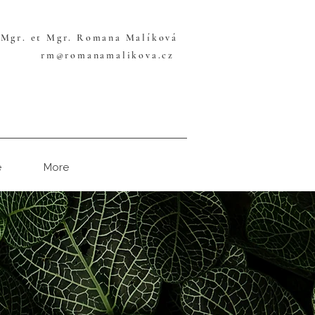
Mgr. et Mgr. Romana Malíková
rm@romanamalikova.cz
e
More