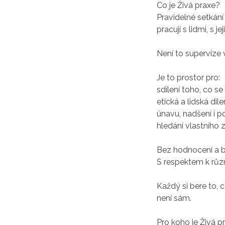
Co je Živá praxe?
Pravidelné setkání 
pracují s lidmi, s 
​Není to supervize
​Je to prostor pro:
sdílení toho, co s
etická a lidská dil
únavu, nadšení i p
hledání vlastního z
Bez hodnocení a b
S respektem k růz
Každý si bere to, 
není sám.
Pro koho je Živá p