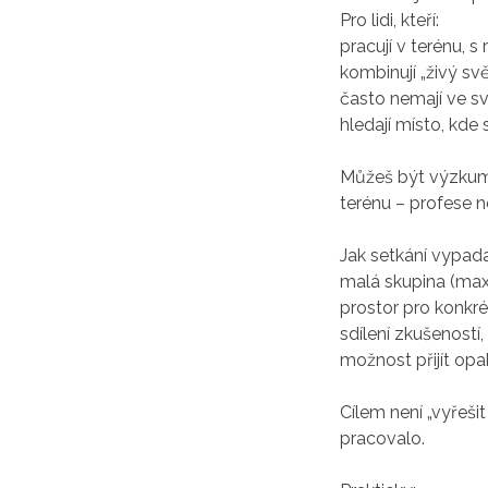
Pro lidi, kteří:
pracují v terénu, 
kombinují „živý svě
často nemají ve s
hledají místo, kde 
Můžeš být výzkumni
terénu – profese n
Jak setkání vypada
malá skupina (max
prostor pro konkré
sdílení zkušeností,
možnost přijít op
Cílem není „vyřeši
pracovalo.