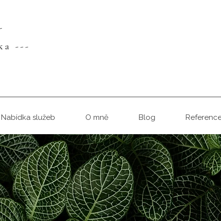
-
ka ---
Nabídka služeb
O mně
Blog
Referenc