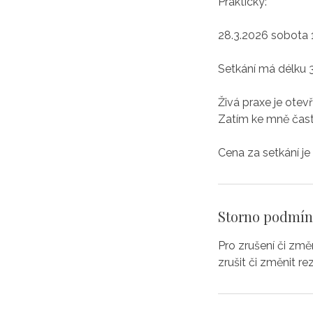
Prakticky:
28.3.2026 sobota 
Setkání má délku 3
​​Živá praxe je ot
Zatím ke mně častěj
Cena za setkání je
Storno podmí
Pro zrušení či zm
zrušit či změnit re