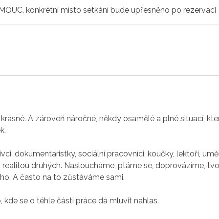
OUC, konkrétní místo setkání bude upřesněno po rezervaci
e krásné. A zároveň náročné, někdy osamělé a plné situací, kt
k.
ci, dokumentaristky, sociální pracovníci, koučky, lektoři, uměl
 realitou druhých. Nasloucháme, ptáme se, doprovázíme, tvo
ího. A často na to zůstáváme sami.
, kde se o téhle části práce dá mluvit nahlas.