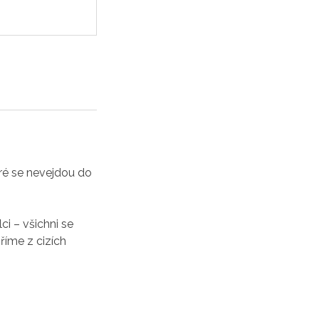
eré se nevejdou do
ci – všichni se
říme z cizích