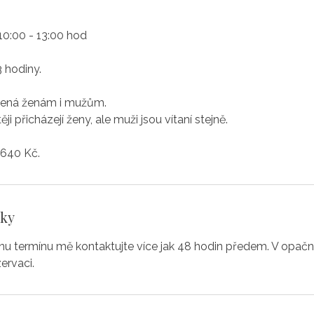
10:00 - 13:00 hod
 hodiny.
evřená ženám i mužům.
i přicházejí ženy, ale muži jsou vítaní stejně.
 640 Kč.
nky
ěnu termínu mě kontaktujte více jak 48 hodin předem. V opač
zervaci.