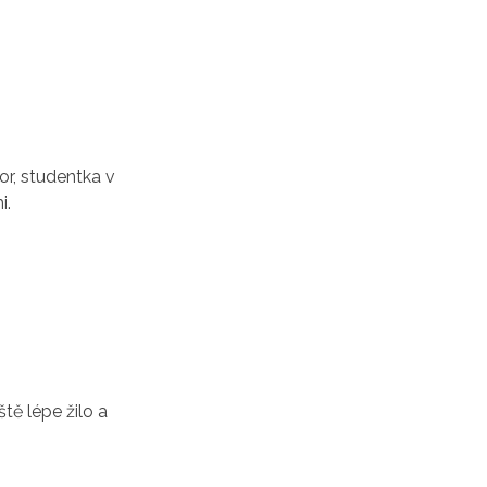
or, studentka v
i.
tě lépe žilo a