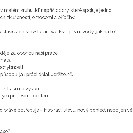
v malém kruhu lidí napříč obory, které spojuje jedno:
jejich zkušeností, emocemi a příběhy.
 v klasickém smyslu, ani workshop s návody „jak na to“.
e děje za oponou naší práce,
emata,
ochybnosti,
působu, jak práci dělat udržitelně.
ez tlaku na výkon.
ným profesím i cestám.
co právě potřebuje – inspiraci, úlevu, nový pohled, nebo jen v
raxe?