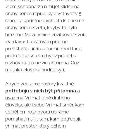
Jsem schopná za nimi jet klidně na 
druhý konec republiky a vstávat v 5 
ráno – a upřímně bych jela klidně i na 
druhý konec světa, kdyby to bylo 
hrazené. Můžu v nich zužitkovat svou 
zvědavost a zároveň pro mě 
představují určitou formu meditace, 
protože se snažím být v průběhu 
rozhovoru co nejvíc přítomná. Což 
mě jako člověka hodně sytí.
Abych vedla rozhovory kvalitně, 
potřebuju v nich být přítomná
 a 
usazená. Vnímat plně druhého 
člověka, ale i sebe. Vnímat směr, kam 
se během rozhovoru ubíráme, 
pomáhat mu jít tam, kam potřebuji, 
vnímat prostor, který během 