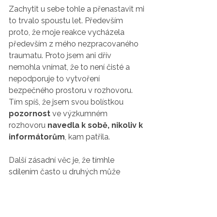
Zachytit u sebe tohle a přenastavit mi 
to trvalo spoustu let. Především 
proto, že moje reakce vycházela 
především z mého nezpracovaného 
traumatu. Proto jsem ani dřív 
nemohla vnímat, že to není čisté a 
nepodporuje to vytvoření 
bezpečného prostoru v rozhovoru. 
Tím spíš, že jsem svou bolístkou 
pozornost 
ve výzkumném 
rozhovoru 
navedla k sobě, nikoliv k 
informátorům
, kam patřila. 
Další zásadní věc je, že tímhle 
sdílením často u druhých může 
docházet k 
bagatelizaci jejich 
vnitřních zranění.
 Informátoři si tak 
mohli říct, že ty jejich trápení nejsou 