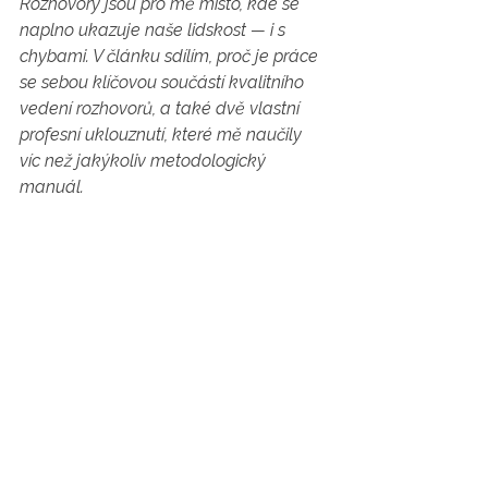
Rozhovory jsou pro mě místo, kde se 
naplno ukazuje naše lidskost — i s 
chybami. V článku sdílím, proč je práce 
se sebou klíčovou součástí kvalitního 
vedení rozhovorů, a také dvě vlastní 
profesní uklouznutí, které mě naučily 
víc než jakýkoliv metodologický 
manuál.