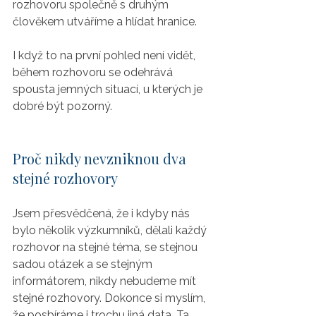
rozhovoru společně s druhým 
člověkem utváříme a hlídat hranice.
I když to na první pohled není vidět, 
během rozhovoru se odehrává 
spousta jemných situací, u kterých je 
dobré být pozorný.
Proč nikdy nevzniknou dva 
stejné rozhovory
Jsem přesvědčená, že i kdyby nás 
bylo několik výzkumníků, dělali každý 
rozhovor na stejné téma, se stejnou 
sadou otázek a se stejným 
informátorem, nikdy nebudeme mít 
stejné rozhovory. Dokonce si myslím, 
že posbíráme i trochu jiná data. Ta 