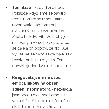
Tón hlasu
 - vždy drží emoci. 
Pokaždé, když jsme se bavili o 
tématu, které se mnou takhle 
rezonovalo, tam ten můj 
ovlivněný tón ve vzduchu byl. 
Znáte to, když víte, že druhý je 
naštvaný a vy se ho zeptáte, co 
se děje a on odpoví, že nic? Ale 
vy 
víte
, že se něco sakra děje. Tak 
tenhle tón hlasu myslím. Ten 
obvykle jednoduše neschováme. 
Reagovala jsem na svou 
emoci, nikoliv na obsah 
sdílení informátora
 - nezvládla 
jsem zregulovat svoji emoci a 
vnímat čistě to, co mi informátor 
říkal. To potom ovlivňovalo 