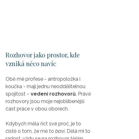
Rozhovor jako prostor, kde 
vzniká něco navíc
Obě mé profese - antropoložka i 
koučka - mají jednu neoddělitelnou 
spojitost – 
vedení rozhovorů
. Právě 
rozhovory jsou moje nejoblíbenější 
část práce v obou oborech.
Kdybych měla říct své proč, je to 
čistě o tom, že mě to 
baví
. Dělá mi to 
radost, vždy se na rozhovor těším. 