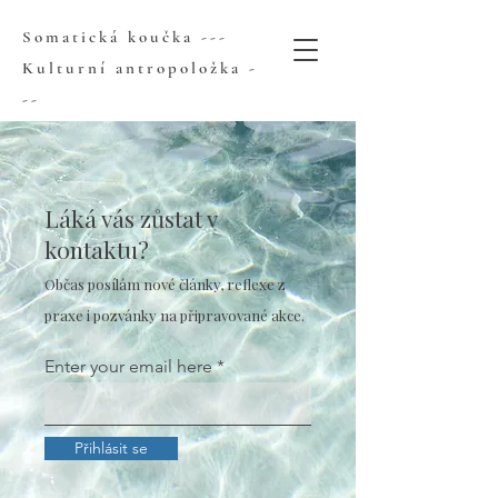
Somatická koučka ---
Kulturní antropoložka -
--
Láká vás zůstat v
kontaktu?
Občas posílám nové články, reflexe z
praxe i pozvánky na připravované akce.
Enter your email here
Přihlásit se