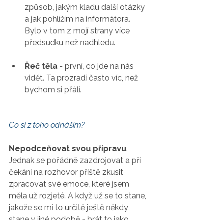
způsob, jakým kladu další otázky 
a jak pohlížím na informátora. 
Bylo v tom z mojí strany více 
předsudku než nadhledu. 
Řeč těla
 - první, co jde na nás 
vidět. Ta prozradí často víc, než 
bychom si přáli. 
Co si z toho odnáším?
Nepodceňovat svou přípravu
. 
Jednak se pořádně zazdrojovat a při 
čekání na rozhovor příště zkusit 
zpracovat své emoce, které jsem 
měla už rozjeté. A když už se to stane, 
jakože se mi to určitě ještě někdy 
stane v jiné podobě - brát to jako 