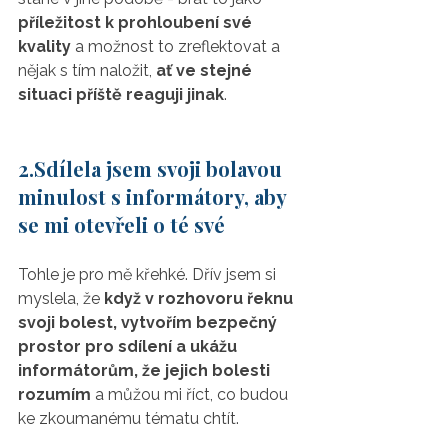
příležitost k prohloubení své 
kvality
 a možnost to zreflektovat a 
nějak s tím naložit, 
ať ve stejné 
situaci příště reaguji jinak
. 
2.Sdílela jsem svoji bolavou 
minulost s informátory, aby 
se mi otevřeli o té své 
Tohle je pro mě křehké. Dřív jsem si 
myslela, že 
když v rozhovoru řeknu 
svoji bolest, vytvořím bezpečný 
prostor pro sdílení a ukážu 
informátorům, že jejich bolesti 
rozumím
 a můžou mi říct, co budou 
ke zkoumanému tématu chtít. 