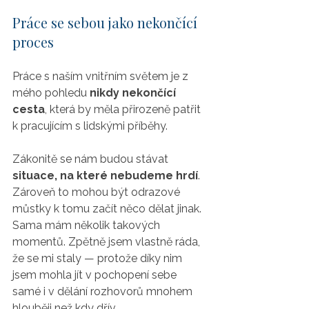
Práce se sebou jako nekončící 
proces
Práce s naším vnitřním světem je z 
mého pohledu 
nikdy nekončící 
cesta
, která by měla přirozeně patřit 
k pracujícím s lidskými příběhy.
Zákonitě se nám budou stávat 
situace, na které nebudeme hrdí
.  
Zároveň to mohou být odrazové 
můstky k tomu začít něco dělat jinak. 
Sama mám několik takových 
momentů. Zpětně jsem vlastně ráda, 
že se mi staly — protože díky nim 
jsem mohla jít v pochopení sebe 
samé i v dělání rozhovorů mnohem 
hlouběji než kdy dřív.