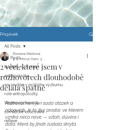
Příspěvek
All Posts
Romana Malíková
All Posts
9. 2.
Minut čtení: 5
2 věci, které jsem v
kvalitativní výzkum
rozhovorech dlouhodobě
antropoložka
dělala špatně
co se děje v průběhu výzkumu
role antropoložky
Vedení rozhovorů
Rozhovor není jen sada otázek a 
odpovědí. Je to živý prostor, ve kterém 
somatické koučování
vzniká něco navíc — vztah, důvěra i 
reflexe
data, která by jinak zůstala skrytá. 