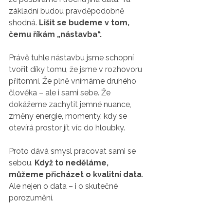
základní budou pravděpodobně 
shodná. 
Lišit se budeme v tom, 
čemu říkám „nástavba“.
Právě tuhle nástavbu jsme schopní 
tvořit díky tomu, že jsme v rozhovoru 
přítomní. Že plně vnímáme druhého 
člověka – ale i sami sebe. Že 
dokážeme zachytit jemné nuance, 
změny energie, momenty, kdy se 
otevírá prostor jít víc do hloubky.
Proto dává smysl pracovat sami se 
sebou. 
Když to neděláme, 
můžeme přicházet o kvalitní data
. 
Ale nejen o data – i o skutečné 
porozumění.